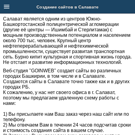
Создание сайтов в Салавате
Салават является одним из центров Южно-
Башкортостанской полицентрической агломерации
(другие её центры — Ишимбай и Стерлитамак) с
Главная
мощным производственным потенциалом и населением
около 700 тыс. человек. Крупный центр
нефтеперерабатывающей и нефтехимической
Услуги
промышленности, существует развитая транспортная
сеть. Бурно кипит культурная и спортивная жизнь города.
Портфолио
Не отстает и развитие информационных технологий.
Веб-студия "GOINWEB" создает сайты во различных
городах Башкирии, в том числе и в Салавате.
Блог
Создаются сайты в Салавате точно также как и в других
городах РБ.
РБ
К сожалению, у нас нет своего офиса в г. Салават,
поэтому мы предлагаем удаленную схему работы с
нами:
Телефон: +7 (917) 43-73-926
Адрес: Новоженова 90/1 - 419
1) Вы присылаете нам Ваш заказ через наш сайт или по
Email: feedback@goinweb.ru
телефону.
2) Мы отвечаем Вам в течении 24 часов подсчитав сроки
и стоимость создания сайта в вашем случае.